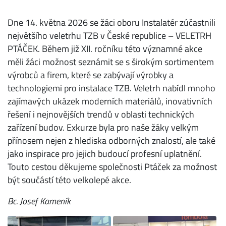
Dne 14. května 2026 se žáci oboru Instalatér zúčastnili
největšího veletrhu TZB v České republice – VELETRH
PTÁČEK. Během již XII. ročníku této významné akce
měli žáci možnost seznámit se s širokým sortimentem
výrobců a firem, které se zabývají výrobky a
technologiemi pro instalace TZB. Veletrh nabídl mnoho
zajímavých ukázek moderních materiálů, inovativních
řešení i nejnovějších trendů v oblasti technických
zařízení budov. Exkurze byla pro naše žáky velkým
přínosem nejen z hlediska odborných znalostí, ale také
jako inspirace pro jejich budoucí profesní uplatnění.
Touto cestou děkujeme společnosti Ptáček za možnost
být součástí této velkolepé akce.
Bc. Josef Kameník