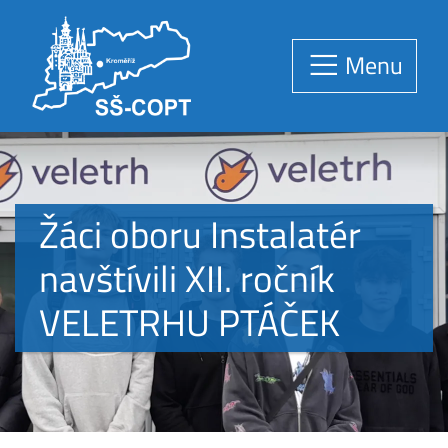
Menu
Žáci oboru Instalatér
navštívili XII. ročník
VELETRHU PTÁČEK