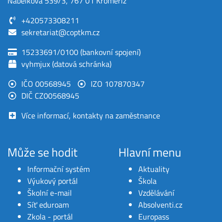
Nábělkova 539/3, 767 01 Kroměříž
+420573308211
sekretariat@coptkm.cz
15233691/0100 (bankovní spojení)
vyhmjux (datová schránka)
IČO 00568945
IZO 107870347
DIČ CZ00568945
Více informací, kontakty na zaměstnance
Může se hodit
Hlavní menu
Informační systém
Aktuality
Výukový portál
Škola
Školní e-mail
Vzdělávání
Síť eduroam
Absolventi.cz
Zkola - portál
Europass