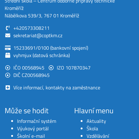
Střední škola ‒ Centrum odborné přípravy technické
Kroměříž
Nábělkova 539/3, 767 01 Kroměříž
+420573308211
sekretariat@coptkm.cz
15233691/0100 (bankovní spojení)
vyhmjux (datová schránka)
IČO 00568945
IZO 107870347
DIČ CZ00568945
Více informací, kontakty na zaměstnance
Může se hodit
Hlavní menu
Informační systém
Aktuality
Výukový portál
Škola
Školní e-mail
Vzdělávání