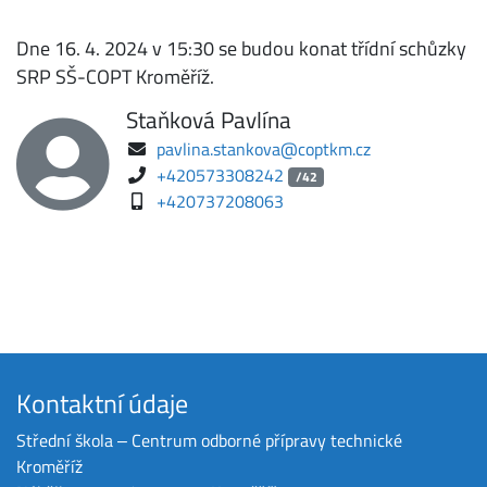
Dne 16. 4. 2024 v 15:30 se budou konat třídní schůzky
SRP SŠ-COPT Kroměříž.
Staňková Pavlína
pavlina.stankova@coptkm.cz
+420573308242
/42
+420737208063
Kontaktní údaje
Střední škola ‒ Centrum odborné přípravy technické
Kroměříž