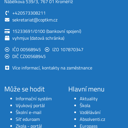
Nábělkova 539/3, 767 01 Kroměříž
+420573308211
sekretariat@coptkm.cz
15233691/0100 (bankovní spojení)
vyhmjux (datová schránka)
IČO 00568945
IZO 107870347
DIČ CZ00568945
Více informací, kontakty na zaměstnance
Může se hodit
Hlavní menu
Informační systém
Aktuality
Výukový portál
Škola
Školní e-mail
Vzdělávání
Síť eduroam
Absolventi.cz
Zkola - portál
Europass