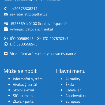
+420573308211
sekretariat@coptkm.cz
15233691/0100 (bankovní spojení)
vyhmjux (datová schránka)
IČO 00568945
IZO 107870347
DIČ CZ00568945
Více informací, kontakty na zaměstnance
Může se hodit
Hlavní menu
Informační systém
Aktuality
Výukový portál
Škola
Školní e-mail
Vzdělávání
Síť eduroam
Absolventi.cz
Zkola - portál
Europass