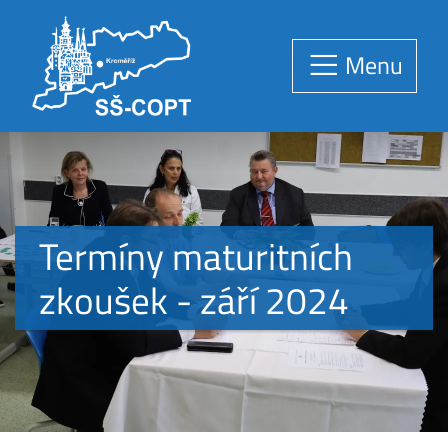
Menu
Termíny maturitních
zkoušek - září 2024