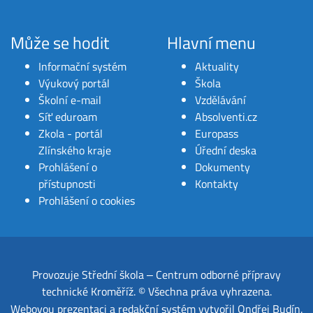
Může se hodit
Hlavní menu
Informační systém
Aktuality
Výukový portál
Škola
Školní e-mail
Vzdělávání
Síť eduroam
Absolventi.cz
Zkola - portál
Europass
Zlínského kraje
Úřední deska
Prohlášení o
Dokumenty
přístupnosti
Kontakty
Prohlášení o cookies
Provozuje
Střední škola ‒ Centrum odborné přípravy
technické Kroměříž
.
© Všechna práva vyhrazena.
Webovou prezentaci a redakční systém
vytvořil
Ondřej Budín
.