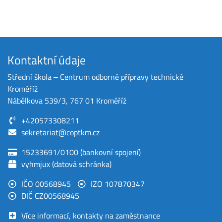
Kontaktní údaje
Střední škola ‒ Centrum odborné přípravy technické
Kroměříž
Nábělkova 539/3, 767 01 Kroměříž
+420573308211
sekretariat@coptkm.cz
15233691/0100 (bankovní spojení)
vyhmjux (datová schránka)
IČO 00568945
IZO 107870347
DIČ CZ00568945
Více informací, kontakty na zaměstnance