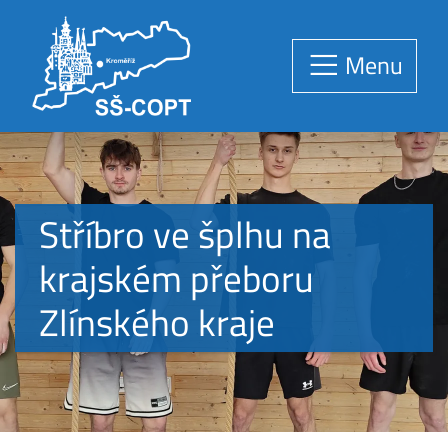
Menu
Stříbro ve šplhu na
krajském přeboru
Zlínského kraje