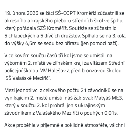
19. února 2026 se žáci SŠ-COPT Kroměříž zúčastnili se
okresního a krajského přeboru středních škol ve šplhu,
který pořádala SZŠ Kroměříž. Soutěže se zúčastnilo
5 chlapeckých a 5 dívčích družstev. Šplhalo se na 3.kola
do výšky 4,5m se sedu bez přírazu (jen pomoci paží).
V celkovém součtu časů tří kol jsme se umístili na
výborném 2. místě ve zlínském kraji za vítězem Střední
policejní školou MV Holešov a před bronzovou školou
ISŠ Valašské Meziříčí.
Mezi jednotlivci z celkového počtu 21 závodníků se na
vynikajícím 2. místě umístil náš žák Svak Matyáš ME3,
který v součtu 2. kol prohrál jen s ukrajinským
závodníkem z Valašského Meziříčí o pouhých 0,01s.
Akce proběhla v příjemné a poklidné atmosféře, všichni