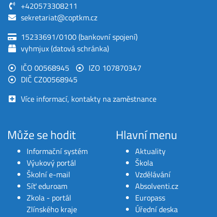
+420573308211
sekretariat@coptkm.cz
15233691/0100 (bankovní spojení)
vyhmjux (datová schránka)
IČO 00568945
IZO 107870347
DIČ CZ00568945
Více informací, kontakty na zaměstnance
Může se hodit
Hlavní menu
Informační systém
Aktuality
Výukový portál
Škola
Školní e-mail
Vzdělávání
Síť eduroam
Absolventi.cz
Zkola - portál
Europass
Zlínského kraje
Úřední deska