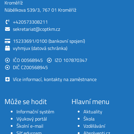
Kroměříž
Nábělkova 539/3, 767 01 Kroměříž
+420573308211
sekretariat@coptkm.cz
15233691/0100 (bankovní spojení)
vyhmjux (datová schránka)
IČO 00568945
IZO 107870347
DIČ CZ00568945
Více informací, kontakty na zaměstnance
Může se hodit
Hlavní menu
Informační systém
Aktuality
Výukový portál
Škola
Školní e-mail
Vzdělávání
Síť eduroam
Absolventi.cz