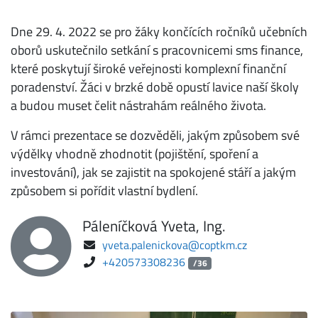
Dne 29. 4. 2022 se pro žáky končících ročníků učebních
oborů uskutečnilo setkání s pracovnicemi sms finance,
které poskytují široké veřejnosti komplexní finanční
poradenství. Žáci v brzké době opustí lavice naší školy
a budou muset čelit nástrahám reálného života.
V rámci prezentace se dozvěděli, jakým způsobem své
výdělky vhodně zhodnotit (pojištění, spoření a
investování), jak se zajistit na spokojené stáří a jakým
způsobem si pořídit vlastní bydlení.
Páleníčková Yveta, Ing.
yveta.palenickova@coptkm.cz
+420573308236
/36