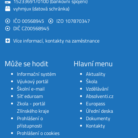
15233691/0100 (bankovní spojení)
vyhmjux (datová schránka)
IČO 00568945
IZO 107870347
DIČ CZ00568945
Více informací, kontakty na zaměstnance
Může se hodit
Hlavní menu
Informační systém
Aktuality
Výukový portál
Škola
Školní e-mail
Vzdělávání
Síť eduroam
Absolventi.cz
Zkola - portál
Europass
Zlínského kraje
Úřední deska
Prohlášení o
Dokumenty
přístupnosti
Kontakty
Prohlášení o cookies