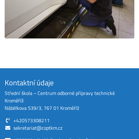
Kontaktní údaje
Střední škola ‒ Centrum odborné přípravy technické
Kroměříž
Nábělkova 539/3, 767 01 Kroměříž
+420573308211
sekretariat@coptkm.cz