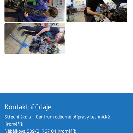
Kontaktní údaje
Střední škola ‒ Centrum odborné přípravy technické
Kroměříž
Nábělkova 539/3, 767 01 Kroměříž