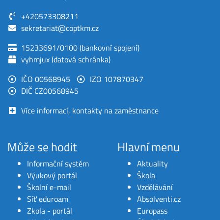
+420573308211
sekretariat@coptkm.cz
15233691/0100 (bankovní spojení)
vyhmjux (datová schránka)
IČO 00568945
IZO 107870347
DIČ CZ00568945
Více informací, kontakty na zaměstnance
Může se hodit
Hlavní menu
Informační systém
Aktuality
Výukový portál
Škola
Školní e-mail
Vzdělávání
Síť eduroam
Absolventi.cz
Zkola - portál
Europass