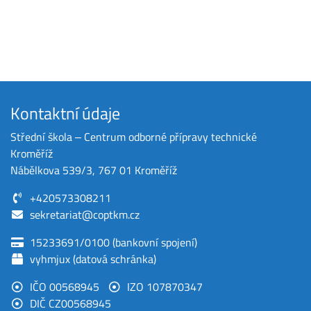
Kontaktní údaje
Střední škola ‒ Centrum odborné přípravy technické
Kroměříž
Nábělkova 539/3, 767 01 Kroměříž
+420573308211
sekretariat@coptkm.cz
15233691/0100 (bankovní spojení)
vyhmjux (datová schránka)
IČO 00568945
IZO 107870347
DIČ CZ00568945