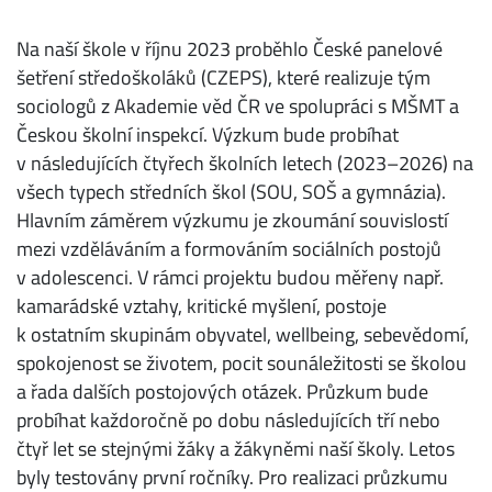
Na naší škole v říjnu 2023 proběhlo České panelové
šetření středoškoláků (CZEPS), které realizuje tým
sociologů z Akademie věd ČR ve spolupráci s MŠMT a
Českou školní inspekcí. Výzkum bude probíhat
v následujících čtyřech školních letech (2023–2026) na
všech typech středních škol (SOU, SOŠ a gymnázia).
Hlavním záměrem výzkumu je zkoumání souvislostí
mezi vzděláváním a formováním sociálních postojů
v adolescenci. V rámci projektu budou měřeny např.
kamarádské vztahy, kritické myšlení, postoje
k ostatním skupinám obyvatel, wellbeing, sebevědomí,
spokojenost se životem, pocit sounáležitosti se školou
a řada dalších postojových otázek. Průzkum bude
probíhat každoročně po dobu následujících tří nebo
čtyř let se stejnými žáky a žákyněmi naší školy. Letos
byly testovány první ročníky. Pro realizaci průzkumu