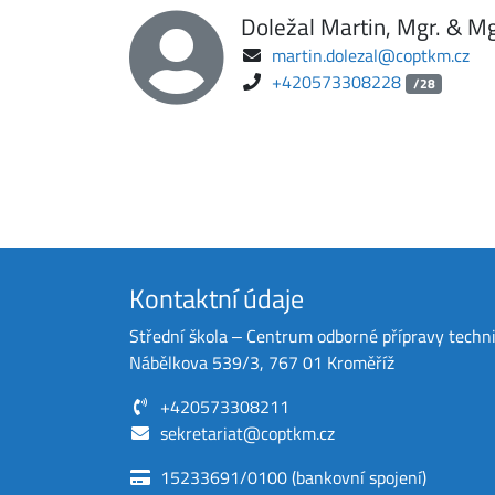
Doležal Martin, Mgr. & Mg
martin.dolezal@coptkm.cz
+420573308228
/28
Kontaktní údaje
Střední škola ‒ Centrum odborné přípravy techn
Nábělkova 539/3, 767 01 Kroměříž
+420573308211
sekretariat@coptkm.cz
15233691/0100 (bankovní spojení)