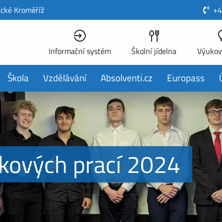
ické Kroměříž
+4
Informační systém
Školní jídelna
Výukov
Škola
Vzdělávání
Absolventi.cz
Europass
kových prací 2024