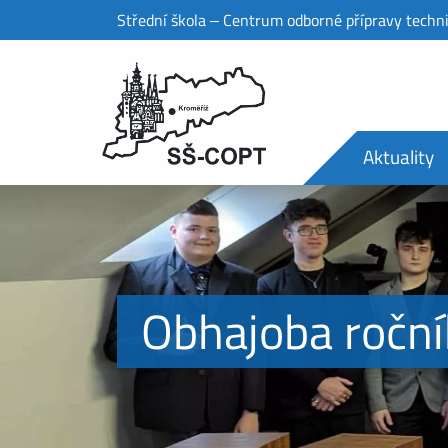
Střední škola ‒ Centrum odborné přípravy techn
Aktuality
Obhajoba roční