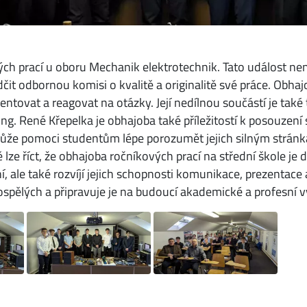
h prací u oboru Mechanik elektrotechnik. Tato událost nen
t odbornou komisi o kvalitě a originalitě své práce. Obhajo
tovat a reagovat na otázky. Její nedílnou součástí je také 
 Ing. René Křepelka je obhajoba také příležitostí k posouzen
ůže pomoci studentům lépe porozumět jejich silným stránkám
 lze říct, že obhajoba ročníkových prací na střední škole je
í, ale také rozvíjí jejich schopnosti komunikace, prezentace
dospělých a připravuje je na budoucí akademické a profesní v