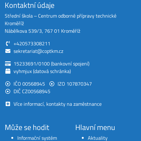
Kontaktní údaje
Střední škola ‒ Centrum odborné přípravy technické
Kroměříž
Nábělkova 539/3, 767 01 Kroměříž
+420573308211
sekretariat@coptkm.cz
15233691/0100 (bankovní spojení)
vyhmjux (datová schránka)
IČO 00568945
IZO 107870347
DIČ CZ00568945
Více informací, kontakty na zaměstnance
Může se hodit
Hlavní menu
Informační systém
Aktuality