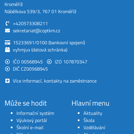
Kroměříž
Nábělkova 539/3, 767 01 Kroměříž
+420573308211
sekretariat@coptkm.cz
15233691/0100 (bankovní spojení)
vyhmjux (datová schránka)
IČO 00568945
IZO 107870347
DIČ CZ00568945
Více informací, kontakty na zaměstnance
Může se hodit
Hlavní menu
Informační systém
Aktuality
Výukový portál
Škola
Školní e-mail
Vzdělávání