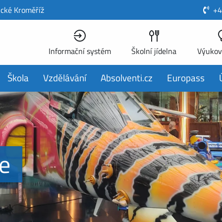
ické Kroměříž
+4
Informační systém
Školní jídelna
Výukov
Škola
Vzdělávání
Absolventi.cz
Europass
e