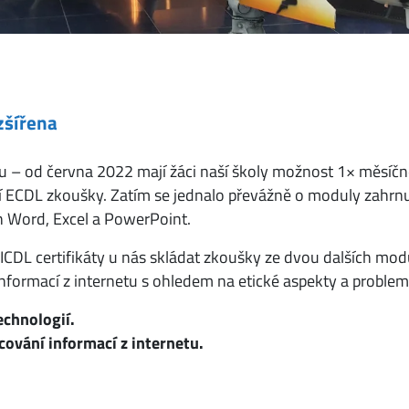
zšířena
ku – od června 2022 mají žáci naší školy možnost 1× měsíč
ECDL zkoušky. Zatím se jednalo převážně o moduly zahrnují
h Word, Excel a PowerPoint.
CDL certifikáty u nás skládat zkoušky ze dvou dalších mod
formací z internetu s ohledem na etické aspekty a problema
chnologií.
ování informací z internetu.