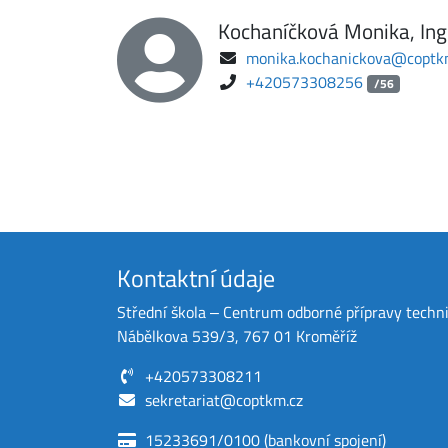
Kochaníčková Monika, Ing
monika.kochanickova@coptk
+420573308256
/56
Kontaktní údaje
Střední škola ‒ Centrum odborné přípravy techn
Nábělkova 539/3, 767 01 Kroměříž
+420573308211
sekretariat@coptkm.cz
15233691/0100 (bankovní spojení)