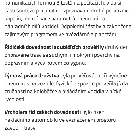
komunikacích formou 3 testů na počítačích. V další
části soutěže probíhalo rozpoznávání druhů provozních
kapalin, identifikace parametrů pneumatik a
náhradních dílů vozidel. Odpolední část byla zakončena
zajímavým programem ve hvězdárně a planetáriu.
Řidičské dovednosti soutěžících prověřily
druhý den
připravené trasy se suchými i mokrými povrchy na
dopravním a výcvikovém polygonu.
Týmová práce družstva
byla prověřována při výměně
pneumatik na vozidle, fyzické dispozice prověřila jízda
zručnosti na koloběžce a ovládáním vozidla v nízké
rychlosti.
Vrcholem řidičských dovedností
bylo řízení
nákladního automobilu ve vyznačeném prostoru
závodní trasy.