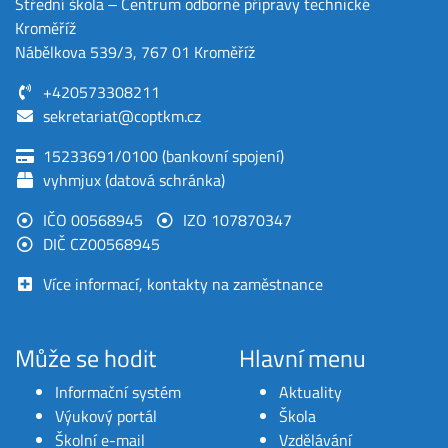
Střední škola ‒ Centrum odborné přípravy technické
Kroměříž
Nábělkova 539/3, 767 01 Kroměříž
+420573308211
sekretariat@coptkm.cz
15233691/0100 (bankovní spojení)
vyhmjux (datová schránka)
IČO 00568945
IZO 107870347
DIČ CZ00568945
Více informací, kontakty na zaměstnance
Může se hodit
Hlavní menu
Informační systém
Aktuality
Výukový portál
Škola
Školní e-mail
Vzdělávání