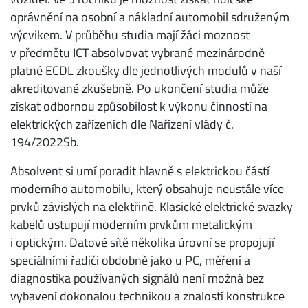
oprávnění na osobní a nákladní automobil sdruženým
výcvikem. V průběhu studia mají žáci moznost
v předmětu ICT absolvovat vybrané mezinárodně
platné ECDL zkoušky dle jednotlivých modulů v naší
akreditované zkušebně. Po ukončení studia může
získat odbornou způsobilost k výkonu činností na
elektrických zařízeních dle Nařízení vlády č.
194/2022Sb.
Absolvent si umí poradit hlavně s elektrickou částí
moderního automobilu, který obsahuje neustále více
prvků závislých na elektřině. Klasické elektrické svazky
kabelů ustupují moderním prvkům metalickým
i optickým. Datové sítě několika úrovní se propojují
speciálními řadiči obdobně jako u PC, měření a
diagnostika používaných signálů není možná bez
vybavení dokonalou technikou a znalostí konstrukce