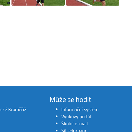
Může se hodit
ické Kroměříž
Informační systém
Výukový portál
Školní e-mail
Síť eduroam