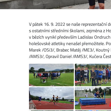
V pátek 16. 9. 2022 se naše reprezentační d
s ostatními středními školami, zejména z Ho
v bězích vynikl především Ladislav Ondruch 
holešovské atletiky nenašel přemožitele. Po 
Marek /OSi3/, Brabec Matěj /ME3/, Koutný
/AMS3/, Opravil Daniel /AMS3/, Kučera Čes