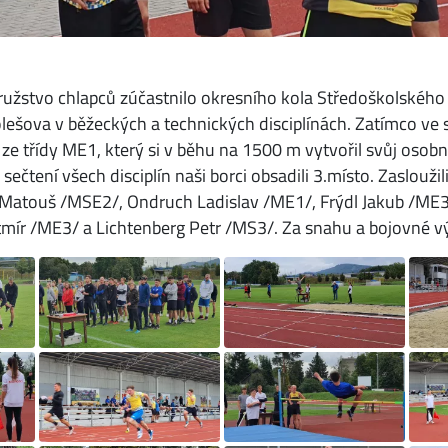
ružstvo chlapců zúčastnilo okresního kola Středoškolského at
lešova v běžeckých a technických disciplínách. Zatímco ve s
ze třídy ME1, který si v běhu na 1500 m vytvořil svůj osob
sečtení všech disciplín naši borci obsadili 3.místo. Zaslouži
 Matouš /MSE2/, Ondruch Ladislav /ME1/, Frýdl Jakub /ME
tmír /ME3/ a Lichtenberg Petr /MS3/. Za snahu a bojovné v