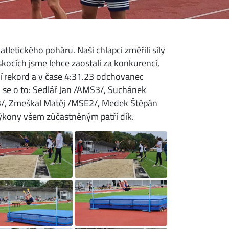
letického poháru. Naši chlapci změřili síly
kocích jsme lehce zaostali za konkurencí,
ní rekord a v čase 4:31.23 odchovanec
li se o to: Sedlář Jan /AMS3/, Suchánek
3/, Zmeškal Matěj /MSE2/, Medek Štěpán
ýkony všem zúčastněným patří dík.