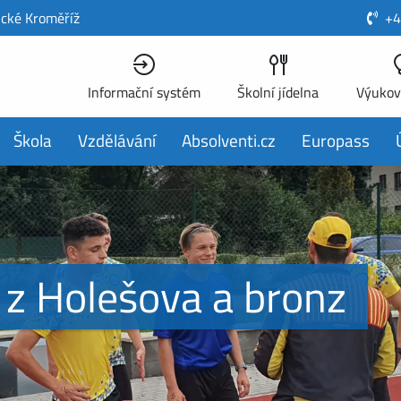
ické Kroměříž
+4
Informační systém
Školní jídelna
Výukov
Škola
Vzdělávání
Absolventi.cz
Europass
 z Holešova a bronz