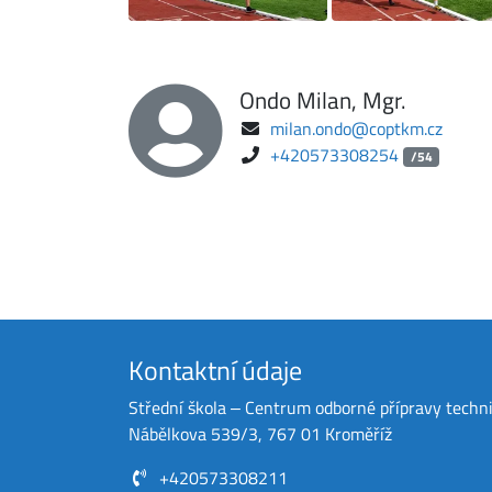
Ondo Milan, Mgr.
milan.ondo@coptkm.cz
+420573308254
/54
Kontaktní údaje
Střední škola ‒ Centrum odborné přípravy techn
Nábělkova 539/3, 767 01 Kroměříž
+420573308211