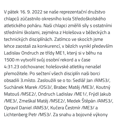
V pátek 16. 9. 2022 se naše reprezentační družstvo
chlapců zúčastnilo okresního kola Středoškolského
atletického poháru. Naši chlapci změřili síly s ostatními
středními školami, zejména z Holešova v běžeckých a
technických disciplínách. Zatímco ve skocích jsme
lehce zaostali za konkurencí, v bězích vynikl především
Ladislav Ondruch ze třídy ME1, který si v běhu na
1500 m vytvořil svůj osobní rekord a v čase
4:31.23 odchovanec holešovské atletiky nenašel
přemožitele. Po sečtení všech disciplín naši borci
obsadili 3.místo. Zasloužili se o to: Sedlář Jan /AMS3/,
Suchánek Marek /OSi3/, Brabec Matěj /ME3/, Koutný
Matouš /MSE2/, Ondruch Ladislav /ME1/, Frýdl Jakub
/ME3/, Zmeškal Matěj /MSE2/, Medek Štěpán /AMS3/,
Opravil Daniel /AMS3/, Kučera Čestmír /ME3/ a
Lichtenberg Petr /MS3/. Za snahu a bojovné výkony