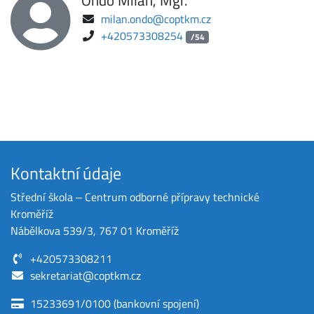
Ondo Milan, Mgr.
milan.ondo@coptkm.cz
+420573308254
/54
Kontaktní údaje
Střední škola ‒ Centrum odborné přípravy technické
Kroměříž
Nábělkova 539/3, 767 01 Kroměříž
+420573308211
sekretariat@coptkm.cz
15233691/0100 (bankovní spojení)