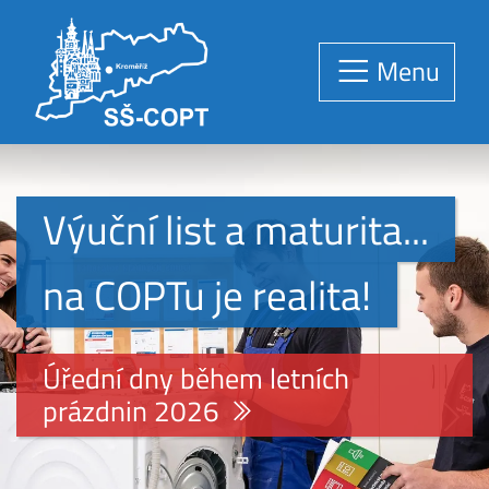
Menu
Výuční list a maturita...
na COPTu je realita!
Úřední dny během letních
prázdnin 2026
Předchozí
Násle