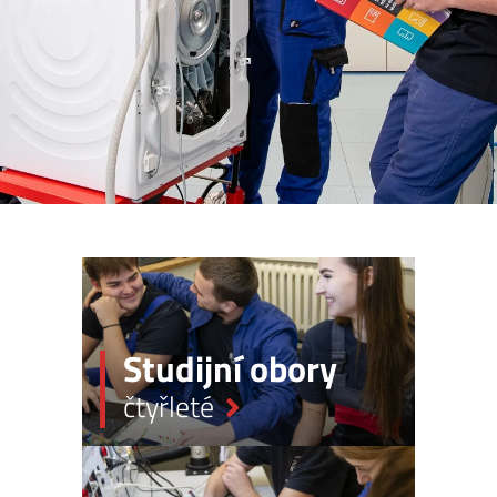
Studijní
obory
čtyřleté