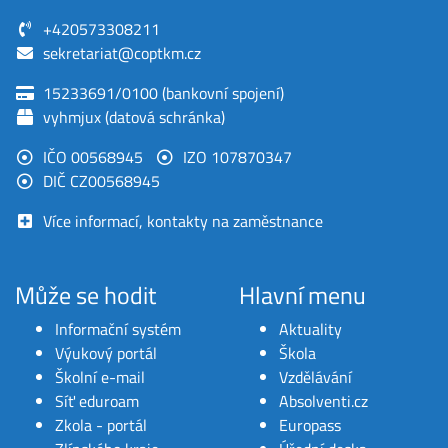
+420573308211
sekretariat@coptkm.cz
15233691/0100 (bankovní spojení)
vyhmjux (datová schránka)
IČO 00568945
IZO 107870347
DIČ CZ00568945
Více informací, kontakty na zaměstnance
Může se hodit
Hlavní menu
Informační systém
Aktuality
Výukový portál
Škola
Školní e-mail
Vzdělávání
Síť eduroam
Absolventi.cz
Zkola - portál
Europass