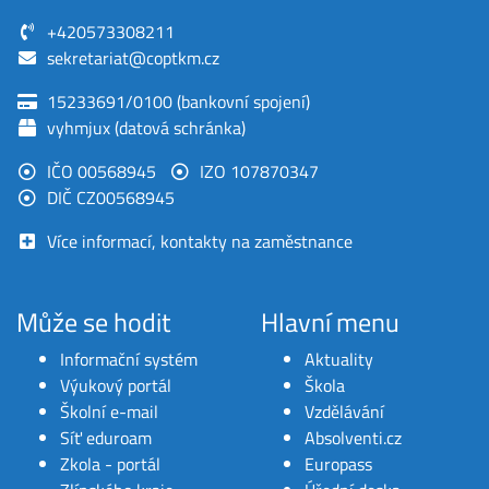
+420573308211
sekretariat@coptkm.cz
15233691/0100 (bankovní spojení)
vyhmjux (datová schránka)
IČO 00568945
IZO 107870347
DIČ CZ00568945
Více informací, kontakty na zaměstnance
Může se hodit
Hlavní menu
Informační systém
Aktuality
Výukový portál
Škola
Školní e-mail
Vzdělávání
Síť eduroam
Absolventi.cz
Zkola - portál
Europass