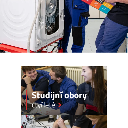
Studijní
obory
čtyřleté