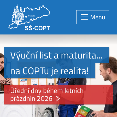
Menu
Výuční list a maturita...
na COPTu je realita!
Úřední dny během letních
prázdnin 2026
Předchozí
Násle