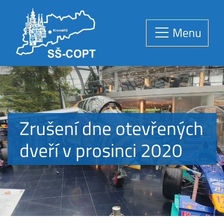
Menu
Zrušení dne otevřených
dveří v prosinci 2020