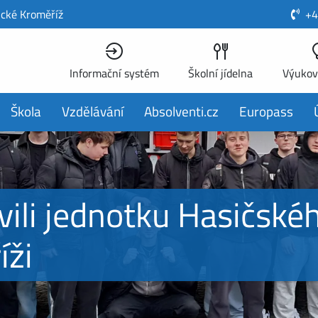
ické Kroměříž
+4
Informační systém
Školní jídelna
Výukov
Škola
Vzdělávání
Absolventi.cz
Europass
ívili jednotku Hasičsk
íži