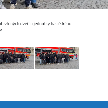
 otevřených dveří u jednotky hasičského
y.