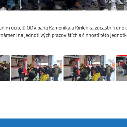
dením učitelů ODV pana Kameníka a Kirilenka zúčastnili dne
známeni na jednotlivých pracovištích s činností této jednotk