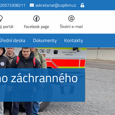
20573308211
sekretariat@coptkm.cz
ý portál
Facebook page
Školní e-mail
Úřední deska
Dokumenty
Kontakty
ého záchranného