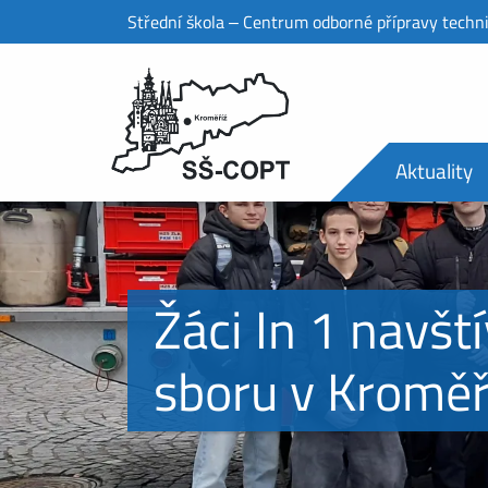
Střední škola ‒ Centrum odborné přípravy techn
Aktuality
Žáci In 1 navšt
sboru v Kroměř