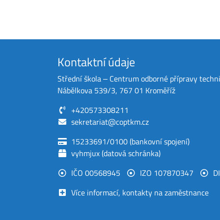
Kontaktní údaje
Střední škola ‒ Centrum odborné přípravy techn
Nábělkova 539/3, 767 01 Kroměříž
+420573308211
sekretariat@coptkm.cz
15233691/0100 (bankovní spojení)
vyhmjux (datová schránka)
IČO 00568945
IZO 107870347
D
Více informací, kontakty na zaměstnance