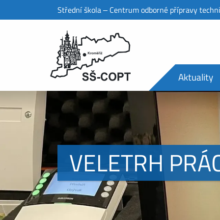
Střední škola ‒ Centrum odborné přípravy techn
Aktuality
VELETRH PRÁC