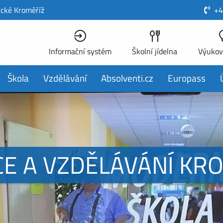
ické Kroměříž
+4
Informační systém
Školní jídelna
Výukov
Škola
Vzdělávání
Absolventi.cz
Europass
E A VZDĚLÁVÁNÍ KR