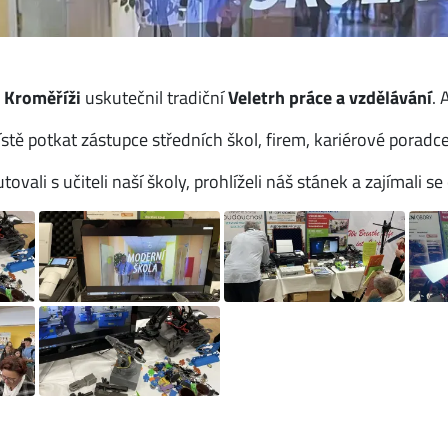
v
Kroměříži
uskutečnil tradiční
Veletrh práce a vzdělávání
. 
 potkat zástupce středních škol, firem, kariérové poradce i
tovali s učiteli naší školy, prohlíželi náš stánek a zajímali s