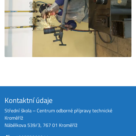
Kontaktní údaje
Střední škola ‒ Centrum odborné přípravy technické
Kroměříž
Nábělkova 539/3, 767 01 Kroměříž