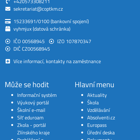
+420573308211
sekretariat@coptkm.cz
15233691/0100 (bankovní spojení)
vyhmjux (datová schránka)
IČO 00568945
IZO 107870347
DIČ CZ00568945
Více informací, kontakty na zaměstnance
Může se hodit
Hlavní menu
Informační systém
Aktuality
Výukový portál
Škola
Školní e-mail
Vzdělávání
Síť eduroam
Absolventi.cz
Zkola - portál
Europass
Zlínského kraje
Úřední deska