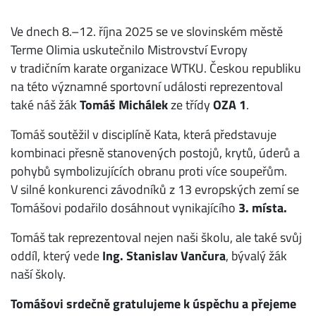
Ve dnech 8.–12. října 2025 se ve slovinském městě
Terme Olimia uskutečnilo Mistrovství Evropy
v tradičním karate organizace WTKU. Českou republiku
na této významné sportovní události reprezentoval
také náš žák
Tomáš Michálek
ze třídy
OZA 1
.
Tomáš soutěžil v disciplíně Kata, která představuje
kombinaci přesně stanovených postojů, krytů, úderů a
pohybů symbolizujících obranu proti více soupeřům.
V silné konkurenci závodníků z 13 evropských zemí se
Tomášovi podařilo dosáhnout vynikajícího
3. místa.
Tomáš tak reprezentoval nejen naši školu, ale také svůj
oddíl, který vede
Ing. Stanislav Vančura
, bývalý žák
naší školy.
Tomášovi srdečně gratulujeme k úspěchu a přejeme