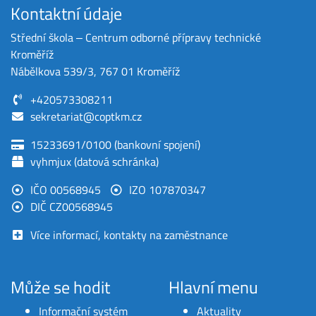
Kontaktní údaje
Střední škola ‒ Centrum odborné přípravy technické
Kroměříž
Nábělkova 539/3, 767 01 Kroměříž
+420573308211
sekretariat@coptkm.cz
15233691/0100 (bankovní spojení)
vyhmjux (datová schránka)
IČO 00568945
IZO 107870347
DIČ CZ00568945
Více informací, kontakty na zaměstnance
Může se hodit
Hlavní menu
Informační systém
Aktuality