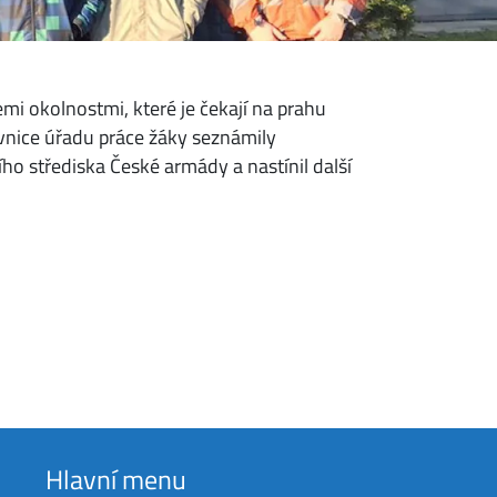
emi okolnostmi, které je čekají na prahu
covnice úřadu práce žáky seznámily
ího střediska České armády a nastínil další
Hlavní menu