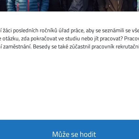
 žáci posledních ročníků úřad práce, aby se seznámili se vš
ade otázku, zda pokračovat ve studiu nebo jít pracovat? Pra
ní zaměstnání. Besedy se také zúčastnil pracovník rekrutačn
Může se hodit