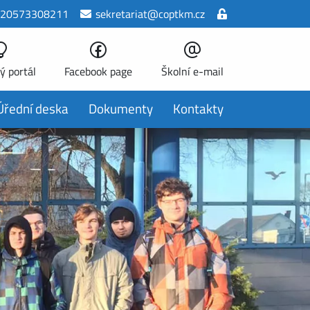
20573308211
sekretariat@coptkm.cz
ý portál
Facebook page
Školní e-mail
Úřední deska
Dokumenty
Kontakty