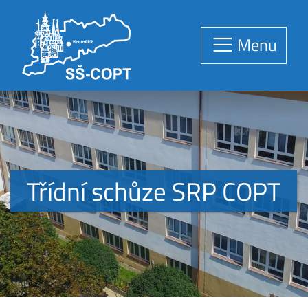
Menu
Třídní schůze SRP COPT