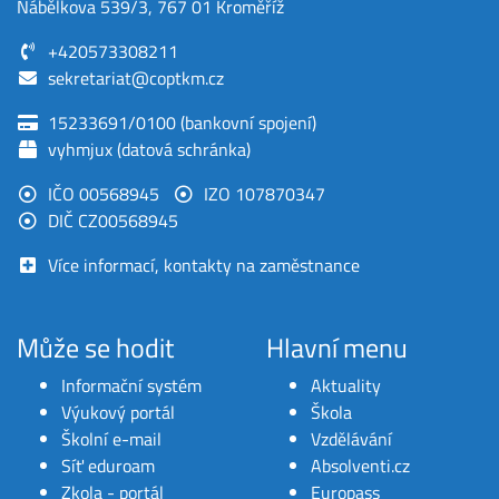
Nábělkova 539/3, 767 01 Kroměříž
+420573308211
sekretariat@coptkm.cz
15233691/0100 (bankovní spojení)
vyhmjux (datová schránka)
IČO 00568945
IZO 107870347
DIČ CZ00568945
Více informací, kontakty na zaměstnance
Může se hodit
Hlavní menu
Informační systém
Aktuality
Výukový portál
Škola
Školní e-mail
Vzdělávání
Síť eduroam
Absolventi.cz
Zkola - portál
Europass