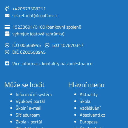
+420573308211
sekretariat@coptkm.cz
15233691/0100 (bankovní spojení)
vyhmjux (datová schránka)
IČO 00568945
IZO 107870347
DIČ CZ00568945
Více informací, kontakty na zaměstnance
Může se hodit
Hlavní menu
Informační systém
Aktuality
Výukový portál
Škola
Školní e-mail
Vzdělávání
Síť eduroam
Absolventi.cz
Zkola - portál
Europass