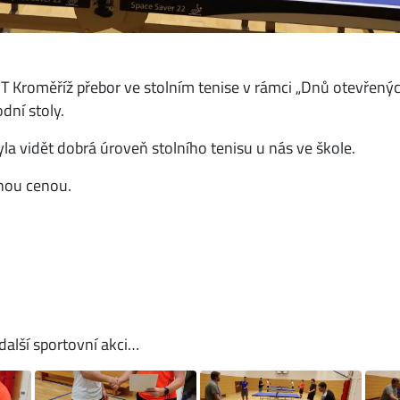
Kroměříž přebor ve stolním tenise v rámci „Dnů otevřených 
dní stoly.
byla vidět dobrá úroveň stolního tenisu u nás ve škole.
cnou cenou.
další sportovní akci…