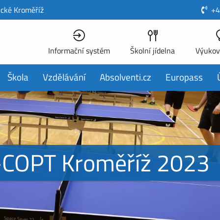
ické Kroměříž
+4
Informační systém
Školní jídelna
Výukov
Škola
Vzdělávání
Absolventi.cz
Europass
Š-COPT Kroměříž 2023