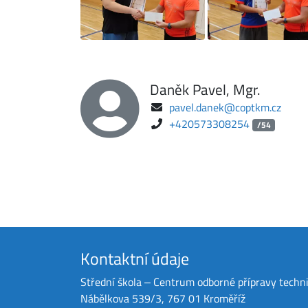
Daněk Pavel, Mgr.
pavel.danek@coptkm.cz
+420573308254
/54
Kontaktní údaje
Střední škola ‒ Centrum odborné přípravy techn
Nábělkova 539/3, 767 01 Kroměříž