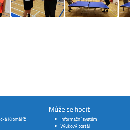
Může se hodit
ické Kroměříž
Informační systém
Výukový portál