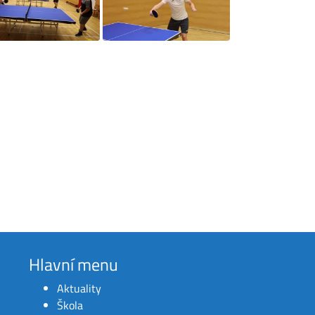
Hlavní menu
Aktuality
Škola