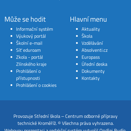
Může se hodit
Hlavní menu
Informační systém
Aktuality
Výukový portál
Škola
Školní e-mail
Vzdělávání
Síť eduroam
Absolventi.cz
Zkola - portál
Europass
Zlínského kraje
Úřední deska
Prohlášení o
Dokumenty
přístupnosti
Kontakty
Prohlášení o cookies
Provozuje
Střední škola ‒ Centrum odborné přípravy
technické Kroměříž
.
© Všechna práva vyhrazena.
Webovou prezentaci a redakční systém
vytvořil
Ondřej Budín
.