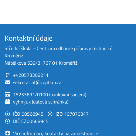
Kontaktní údaje
Střední škola ‒ Centrum odborné přípravy technické
Kroměříž
Nábělkova 539/3, 767 01 Kroměříž
+420573308211
sekretariat@coptkm.cz
15233691/0100 (bankovní spojení)
vyhmjux (datová schránka)
IČO 00568945
IZO 107870347
DIČ CZ00568945
Více informací, kontakty na zaměstnance