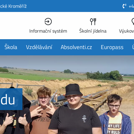
ické Kroměříž
+4
Informační systém
Školní jídelna
Výukov
Škola
Vzdělávání
Absolventi.cz
Europass
odu