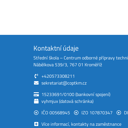
Kontaktní údaje
Střední škola ‒ Centrum odborné přípravy techn
Nábělkova 539/3, 767 01 Kroměříž
+420573308211
sekretariat@coptkm.cz
15233691/0100 (bankovní spojení)
vyhmjux (datová schránka)
IČO 00568945
IZO 107870347
D
Více informací, kontakty na zaměstnance