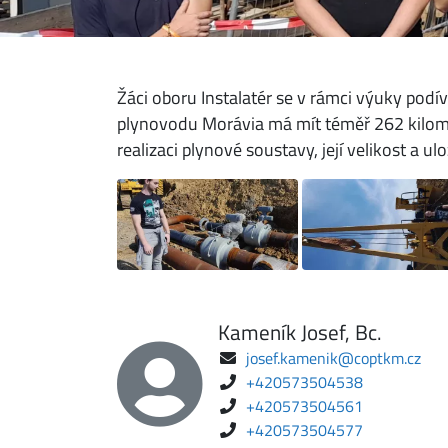
Žáci oboru Instalatér se v rámci výuky podív
plynovodu Morávia má mít téměř 262 kilomet
realizaci plynové soustavy, její velikost a ul
Kameník Josef, Bc.
josef.kamenik@coptkm.cz
+420573504538
+420573504561
+420573504577