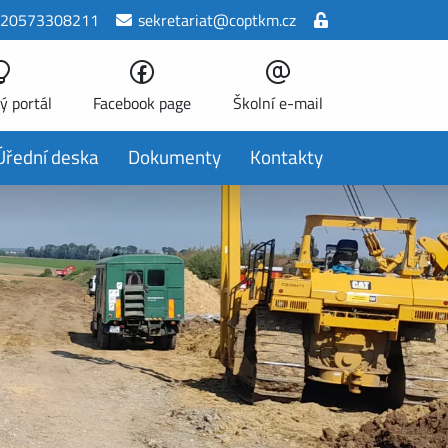
20573308211
sekretariat@coptkm.cz
ý portál
Facebook page
Školní e-mail
Úřední deska
Dokumenty
Kontakty