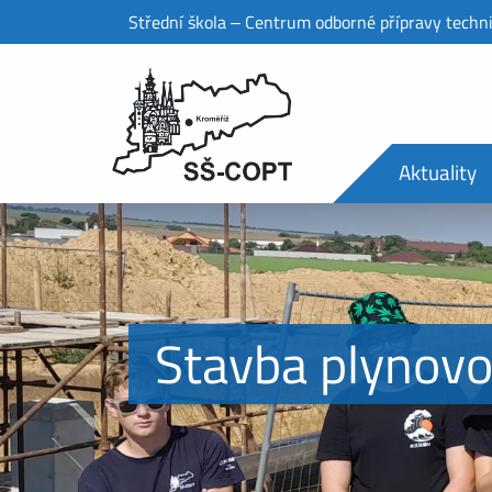
Střední škola ‒ Centrum odborné přípravy techn
Aktuality
Stavba plynov