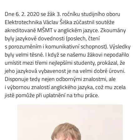
Dne 6. 2. 2020 se žák 3. ročníku studijního oboru
Elektrotechnika Václav Šiška zúčastnil soutěže
akreditované MŠMT v anglickém jazyce. Zkoumány
byly jazykové dovednosti (poslech, čtení
s porozuměním i komunikativní schopnost). Výsledky
byly velmi těsné. I když se našemu žákovi nepodařilo
umístit mezi třemi nejlepšími studenty, prokázal, že
jeho jazyková vybavenost je na velmi dobré úrovni.
Disponuje tedy nejen odbornými znalostmi, ale
i výbornou znalostí anglického jazyka, což mu zcela
jistě pomůže při uplatnění na trhu práce.