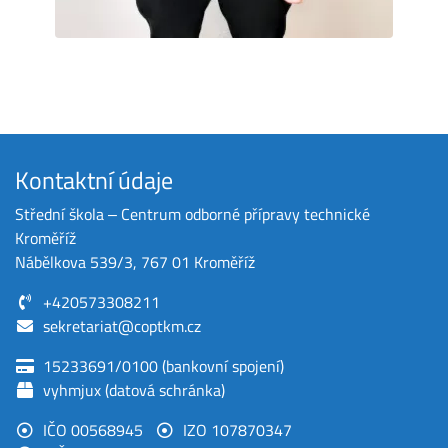
Kontaktní údaje
Střední škola ‒ Centrum odborné přípravy technické
Kroměříž
Nábělkova 539/3, 767 01 Kroměříž
+420573308211
sekretariat@coptkm.cz
15233691/0100 (bankovní spojení)
vyhmjux (datová schránka)
IČO 00568945
IZO 107870347