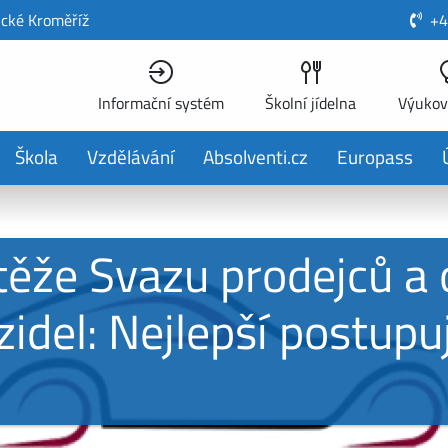
ické Kroměříž
+4
Informační systém
Školní jídelna
Výukov
Škola
Vzdělávání
Absolventi.cz
Europass
utěže Svazu prodejců a
del: Nejlepší postupuj