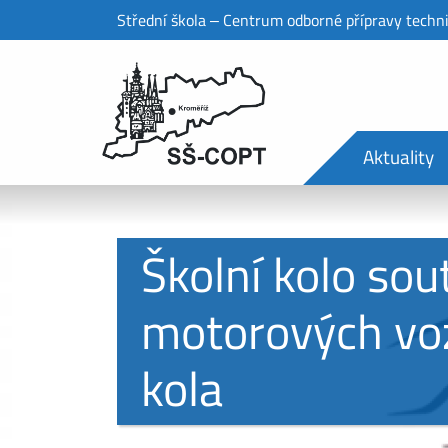
Střední škola ‒ Centrum odborné přípravy techn
Aktuality
Školní kolo so
motorových vozi
kola