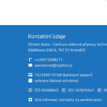
Kontaktní údaje
Střední škola ‒ Centrum odborné přípravy techn
Nábělkova 539/3, 767 01 Kroměříž
+420573308211
sekretariat@coptkm.cz
15233691/0100 (bankovní spojení)
vyhmjux (datová schránka)
IČO 00568945
IZO 107870347
D
Více informací, kontakty na zaměstnance