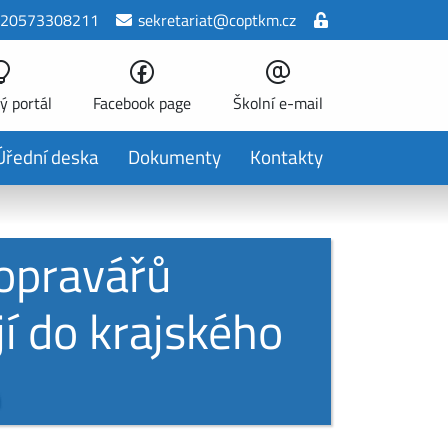
20573308211
sekretariat@coptkm.cz
ý portál
Facebook page
Školní e-mail
Úřední deska
Dokumenty
Kontakty
 opravářů
í do krajského