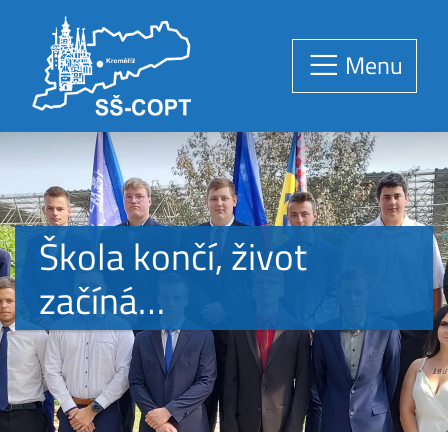
Menu
Škola končí, život
začíná…