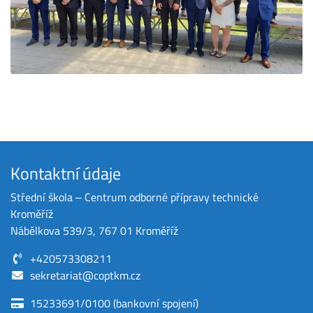
Kontaktní údaje
Střední škola ‒ Centrum odborné přípravy technické
Kroměříž
Nábělkova 539/3, 767 01 Kroměříž
+420573308211
sekretariat@coptkm.cz
15233691/0100 (bankovní spojení)