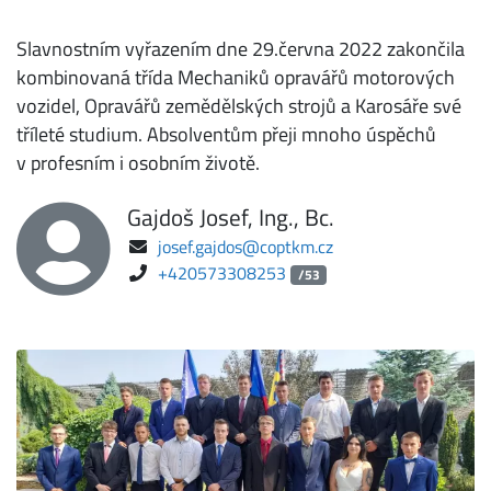
Slavnostním vyřazením dne 29.června 2022 zakončila
kombinovaná třída Mechaniků opravářů motorových
vozidel, Opravářů zemědělských strojů a Karosáře své
tříleté studium. Absolventům přeji mnoho úspěchů
v profesním i osobním životě.
Gajdoš Josef, Ing., Bc.
josef.gajdos@coptkm.cz
+420573308253
/53