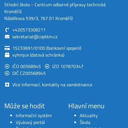
Střední škola ‒ Centrum odborné přípravy technické
Kroměříž
Nábělkova 539/3, 767 01 Kroměříž
+420573308211
sekretariat@coptkm.cz
15233691/0100 (bankovní spojení)
vyhmjux (datová schránka)
IČO 00568945
IZO 107870347
DIČ CZ00568945
Více informací, kontakty na zaměstnance
Může se hodit
Hlavní menu
Informační systém
Aktuality
Výukový portál
Škola