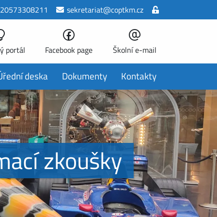
20573308211
sekretariat@coptkm.cz
ý portál
Facebook page
Školní e-mail
Úřední deska
Dokumenty
Kontakty
ímací zkoušky