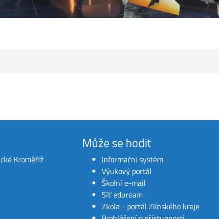
Může se hodit
ické Kroměříž
Informační systém
Výukový portál
Školní e-mail
Síť eduroam
Zkola - portál Zlínského kraje
Prohlášení o přístupnosti