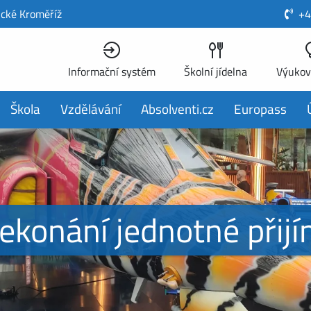
ické Kroměříž
+4
Informační systém
Školní jídelna
Výukov
Škola
Vzdělávání
Absolventi.cz
Europass
ekonání jednotné přij