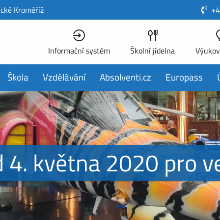
ické Kroměříž
+4
Informační systém
Školní jídelna
Výukov
Škola
Vzdělávání
Absolventi.cz
Europass
d 4. května 2020 pro v