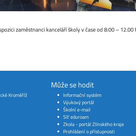
spozici zaměstnanci kanceláří školy v čase od 8:00 – 12.00
Může se hodit
ické Kroměříž
Informační systém
Výukový portál
Školní e-mail
Síť eduroam
Zkola - portál Zlínského kraje
Prohlášení o přístupnosti