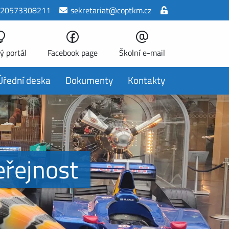
20573308211
sekretariat@coptkm.cz
ý portál
Facebook page
Školní e-mail
Úřední deska
Dokumenty
Kontakty
eřejnost