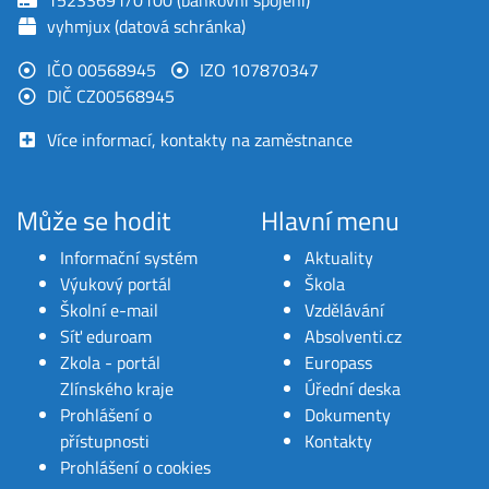
15233691/0100 (bankovní spojení)
vyhmjux (datová schránka)
IČO 00568945
IZO 107870347
DIČ CZ00568945
Více informací, kontakty na zaměstnance
Může se hodit
Hlavní menu
Informační systém
Aktuality
Výukový portál
Škola
Školní e-mail
Vzdělávání
Síť eduroam
Absolventi.cz
Zkola - portál
Europass
Zlínského kraje
Úřední deska
Prohlášení o
Dokumenty
přístupnosti
Kontakty
Prohlášení o cookies