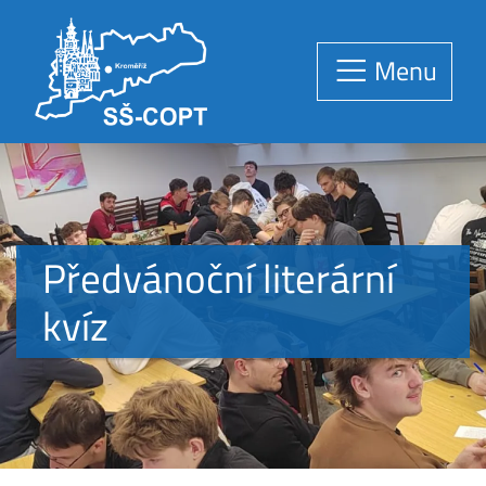
Menu
Předvánoční literární
kvíz