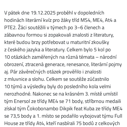
V pátek dne 19.12.2025 proběhl v dopoledních
hodinách literární kvíz pro žáky tříd MS4, ME4, At4 a
PTE2. Žáci soutěžili v týmech po 3–6 členech a
zábavnou formou si zopakovali znalosti z literatury,
které budou brzy potřebovat u maturitní zkoušky
z českého jazyka a literatury. Celkem bylo 5 kol po
10 otázkách zaměřených na různá témata – národní
obrození, ztracená generace, renesance, literární pojmy
aj. Pár závěrečných otázek prověřilo i znalosti
z mluvnice a slohu. Celkem se soutěže zúčastnilo
10 týmů a výsledky byly do posledního kola velmi
nerozhodné. Nakonec se na krásném 3. místě umístil
tým Enersol ze třídy ME4 se 71 body, stříbrnou medaili
získal tým Čokobonambo Dikpik feat Kuba ze třídy ME4
se 73,5 body a 1. místo se podařilo vybojovat týmu Full
House ze třídy At4, kteří nasbírali 75 bodů z celkových