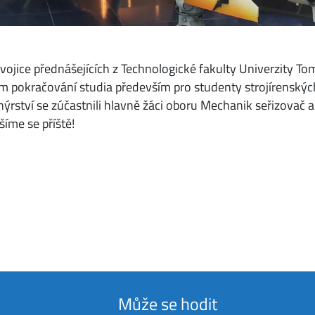
dvojice přednášejících z Technologické fakulty Univerzity Tom
m pokračování studia především pro studenty strojírenských
nýrství se zúčastnili hlavně žáci oboru Mechanik seřizovač
íme se příště!
Může se hodit