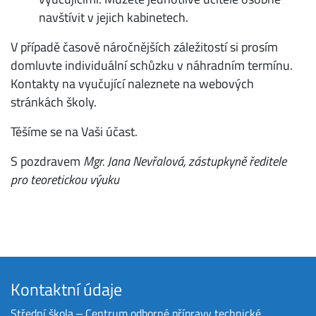
navštívit v jejich kabinetech.
V případě časově náročnějších záležitostí si prosím
domluvte individuální schůzku v náhradním termínu.
Kontakty na vyučující naleznete na webových
stránkách školy.
Těšíme se na Vaši účast.
S pozdravem
Mgr. Jana Nevřalová, zástupkyně ředitele
pro teoretickou výuku
Kontaktní údaje
Střední škola ‒ Centrum odborné přípravy technické