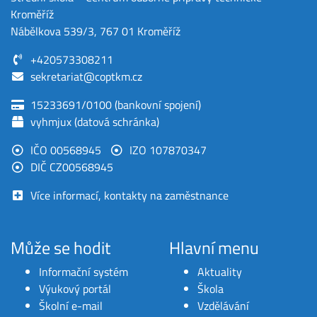
Kroměříž
Nábělkova 539/3, 767 01 Kroměříž
+420573308211
sekretariat@coptkm.cz
15233691/0100 (bankovní spojení)
vyhmjux (datová schránka)
IČO 00568945
IZO 107870347
DIČ CZ00568945
Více informací, kontakty na zaměstnance
Může se hodit
Hlavní menu
Informační systém
Aktuality
Výukový portál
Škola
Školní e-mail
Vzdělávání