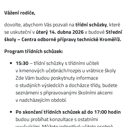
Vážení rodiče,
dovolte, abychom Vás pozvali na
třídní schůzky
, které
se uskuteční v
úterý 14. dubna 2026
v budově
Střední
školy – Centra odborné přípravy technické Kroměříž.
Program třídních schůzek:
15:30
– třídní schůzky s třídními učiteli
v kmenových učebnách/rozpis u vrátnice školy
Zde Vám budou poskytnuty informace
o studijních výsledcích a docházce třídy, budete
seznámeni s připravovanými školními akcemi
v nadcházejícím období.
Po skončení třídních schůzek až do 17:00 hodin
budou probíhat konzultace s ostatními
vyučujícími. Můžete jednotlivé učitele osobně