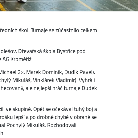
ředních škol. Turnaje se zúčastnilo celkem
olešov, Dřevařská škola Bystřice pod
e AG Kroměříž.
Michael 2×, Marek Dominik, Dudík Pavel).
hylý Mikuláš, Vinklárek Vladimír). Vyhráli
yhecovaný, ale nejlepší hráč turnaje Dudek
li ve skupině. Opět se očekával tuhý boj a
 trošku lepší a po drobné chybě v obraně se
vnal Pochylý Mikuláš. Rozhodovali
h.