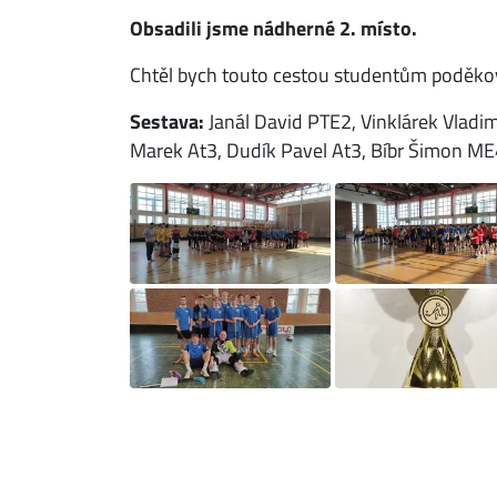
Obsadili jsme nádherné 2. místo.
Chtěl bych touto cestou studentům poděkova
Sestava:
Janál David PTE2, Vinklárek Vladi
Marek At3, Dudík Pavel At3, Bíbr Šimon M