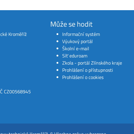
Může se hodit
ické Kroměříž
Informační systém
Výukový portál
Školní e-mail
Síť eduroam
Zkola - portál Zlínského kraje
Prohlášení o přístupnosti
Prohlášení o cookies
IČ CZ00568945
ravy technické Kroměříž
.
© Všechna práva vyhrazena.