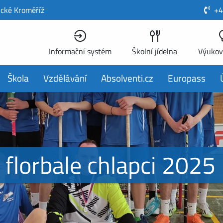
ické Kroměříž
+4
Informační systém
Školní jídelna
Výukov
Škola
Vzdělávání
Absolventi.cz
Europass
 florbale chlapci 2025