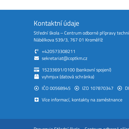
Kontaktní údaje
Střední škola ‒ Centrum odborné přípravy techn
Nábělkova 539/3, 767 01 Kroměříž
+420573308211
sekretariat@coptkm.cz
15233691/0100 (bankovní spojení)
vyhmjux (datová schránka)
IČO 00568945
IZO 107870347
D
Více informací, kontakty na zaměstnance
Provozuje
Střední škola ‒ Centrum odborné příp