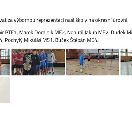
t za výbornou reprezentaci naší školy na okresní úrovni.
mír PTE1, Marek Dominik ME2, Nenutil Jakub ME2, Dudek Mic
E4, Pochylý Mikuláš MS1, Buček Štěpán ME4.