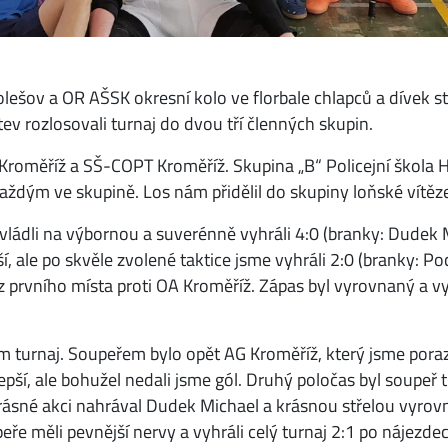
ešov a OR AŠSK okresní kolo ve florbale chlapců a dívek st
ev rozlosovali turnaj do dvou tří členných skupin.
roměříž a SŠ-COPT Kroměříž. Skupina „B“ Policejní škola H
ždým ve skupině. Los nám přidělil do skupiny loňské vítěz
vládli na výbornou a suverénně vyhráli 4:0 (branky: Dudek 
, ale po skvěle zvolené taktice jsme vyhráli 2:0 (branky: Poc
 z prvního místa proti OA Kroměříž. Zápas byl vyrovnaný a v
ém turnaj. Soupeřem bylo opět AG Kroměříž, který jsme porazi
 lepší, ale bohužel nedali jsme gól. Druhý poločas byl soupeř
o krásné akci nahrával Dudek Michael a krásnou střelou vyro
ře měli pevnější nervy a vyhráli celý turnaj 2:1 po nájezdec