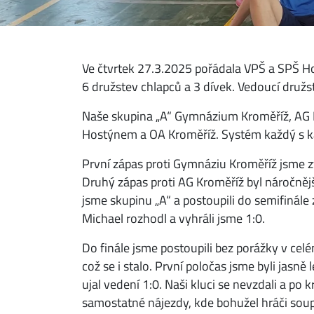
Ve čtvrtek 27.3.2025 pořádala VPŠ a SPŠ Hol
6 družstev chlapců a 3 dívek. Vedoucí družst
Naše skupina „A“ Gymnázium Kroměříž, AG K
Hostýnem a OA Kroměříž. Systém každý s ka
První zápas proti Gymnáziu Kroměříž jsme z
Druhý zápas proti AG Kroměříž byl náročnější
jsme skupinu „A“ a postoupili do semifinále
Michael rozhodl a vyhráli jsme 1:0.
Do finále jsme postoupili bez porážky v cel
což se i stalo. První poločas jsme byli jasně
ujal vedení 1:0. Naši kluci se nevzdali a p
samostatné nájezdy, kde bohužel hráči soupe