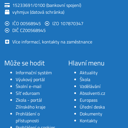
15233691/0100 (bankovní spojení)
vyhmjux (datová schránka)
IČO 00568945
IZO 107870347
DIČ CZ00568945
Více informací, kontakty na zaměstnance
Může se hodit
Hlavní menu
Informační systém
Aktuality
Výukový portál
Škola
Školní e-mail
Vzdělávání
Síť eduroam
Absolventi.cz
Zkola - portál
Europass
Zlínského kraje
Úřední deska
Prohlášení o
Dokumenty
přístupnosti
Kontakty
Prohlášení o cookies