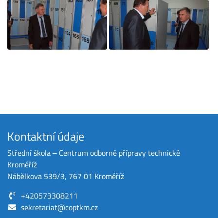
Kontaktní údaje
Střední škola ‒ Centrum odborné přípravy technické
Kroměříž
Nábělkova 539/3, 767 01 Kroměříž
+420573308211
sekretariat@coptkm.cz