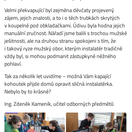
Velmi překvapující byl zejména děvčaty projevený
zájem, jejich znalosti, a to i o těch trubkách skrytých
v koupelně pod obkladačkami. Údivu byla hodna jejich
manuální zručnost. Nářadí jsme balili s trochou mužské
ješitnosti, ale na druhou stranu spokojeni s tím, že
i takový ryze mužský obor, kterým instalatér tradičně
vždy byl, si mohou podmanit zástupkyně něžného
pohlaví.
Tak za několik let uvidíme – možná Vám kapající
kohoutek přijde domů opravit sličná instalatérka.
Nebylo by to krásné?
Ing. Zdeněk Kameník, učitel odborných předmětů