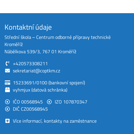
Kontaktní údaje
Střední škola ‒ Centrum odborné přípravy technické
Kroměříž
Nábělkova 539/3, 767 01 Kroměříž
+420573308211
sekretariat@coptkm.cz
15233691/0100 (bankovní spojení)
vyhmjux (datová schránka)
IČO 00568945
IZO 107870347
DIČ CZ00568945
Více informací, kontakty na zaměstnance