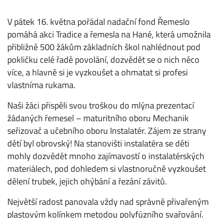
V pátek 16. května pořádal nadační fond Řemeslo
pomáhá akci Tradice a řemesla na Hané, která umožnila
přibližně 500 žákům základních škol nahlédnout pod
pokličku celé řadě povolání, dozvědět se o nich něco
více, a hlavně si je vyzkoušet a ohmatat si profesi
vlastníma rukama.
Naši žáci přispěli svou troškou do mlýna prezentací
žádaných řemesel – maturitního oboru Mechanik
seřizovač a učebního oboru Instalatér. Zájem ze strany
dětí byl obrovský! Na stanovišti instalatéra se děti
mohly dozvědět mnoho zajímavostí o instalatérských
materiálech, pod dohledem si vlastnoručně vyzkoušet
dělení trubek, jejich ohýbání a řezání závitů.
Největší radost panovala vždy nad správně přivařeným
plastovým kolínkem metodou polyfúzního svařování.