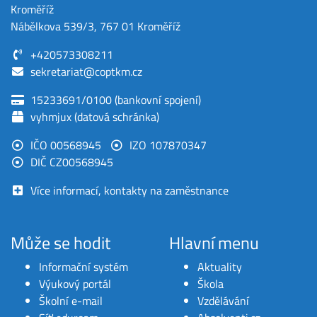
Kroměříž
Nábělkova 539/3, 767 01 Kroměříž
+420573308211
sekretariat@coptkm.cz
15233691/0100 (bankovní spojení)
vyhmjux (datová schránka)
IČO 00568945
IZO 107870347
DIČ CZ00568945
Více informací, kontakty na zaměstnance
Může se hodit
Hlavní menu
Informační systém
Aktuality
Výukový portál
Škola
Školní e-mail
Vzdělávání