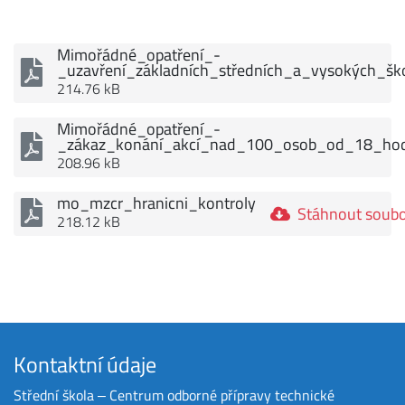
Mimořádné_opatření_-
_uzavření_základních_středních_a_vysokých_š
214.76 kB
Mimořádné_opatření_-
_zákaz_konání_akcí_nad_100_osob_od_18_ho
208.96 kB
mo_mzcr_hranicni_kontroly
Stáhnout soub
218.12 kB
Kontaktní údaje
Střední škola ‒ Centrum odborné přípravy technické