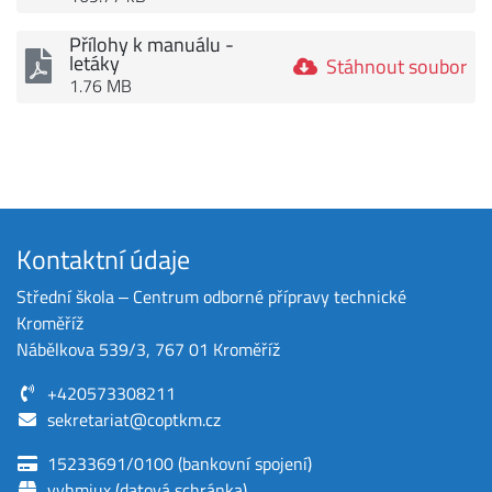
Přílohy k manuálu -
letáky
Stáhnout soubor
1.76 MB
Kontaktní údaje
Střední škola ‒ Centrum odborné přípravy technické
Kroměříž
Nábělkova 539/3, 767 01 Kroměříž
+420573308211
sekretariat@coptkm.cz
15233691/0100 (bankovní spojení)
vyhmjux (datová schránka)