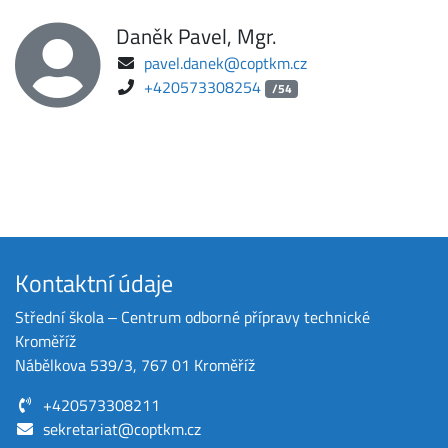
Daněk Pavel, Mgr.
pavel.danek@coptkm.cz
+420573308254
/54
Kontaktní údaje
Střední škola ‒ Centrum odborné přípravy technické
Kroměříž
Nábělkova 539/3, 767 01 Kroměříž
+420573308211
sekretariat@coptkm.cz