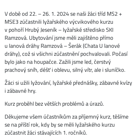
V době od 22. – 26. 1. 2024 se naši žáci tříd MS2 +
MSE3 zúčastnili lyžařského výcvikového kurzu
v pohoří Hrubý Jeseník – lyžařské středisko SKI
Ramzová. Ubytování jsme měli zajištěno přímo
u lanová dráhy Ramzová – Šerák (Chata U lanové
dráhy), což si všichni zúčastnění pochvalovali. Počasí
bylo jako na houpačce. Zažili jsme led, čerstvý
prachový sníh, déšť i oblevu, silný vítr, ale i sluníčko.
Žáci si užili lyžování, lyžařské přednášky, zábavné kvízy
i zábavné hry.
Kurz proběhl bez větších problémů a úrazů.
Děkujeme všem účastníkům za příjemný kurz, těšíme
se na příští rok, kdy by se měli lyžařského kurzu
zúčastnit žáci stávajících 1. ročníků.