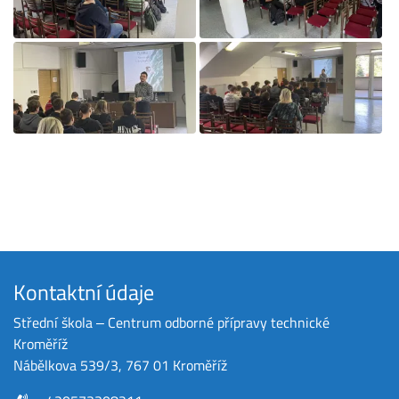
Kontaktní údaje
Střední škola ‒ Centrum odborné přípravy technické
Kroměříž
Nábělkova 539/3, 767 01 Kroměříž