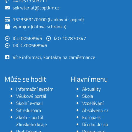
+420573308211
sekretariat@coptkm.cz
15233691/0100 (bankovní spojení)
vyhmjux (datová schránka)
IČO 00568945
IZO 107870347
DIČ CZ00568945
Více informací, kontakty na zaměstnance
Může se hodit
Hlavní menu
Informační systém
Aktuality
Výukový portál
Škola
Školní e-mail
Vzdělávání
Síť eduroam
Absolventi.cz
Zkola - portál
Europass
Zlínského kraje
Úřední deska
Prohlášení o
Dokumenty