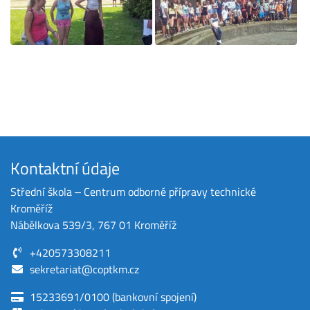
Kontaktní údaje
Střední škola ‒ Centrum odborné přípravy technické
Kroměříž
Nábělkova 539/3, 767 01 Kroměříž
+420573308211
sekretariat@coptkm.cz
15233691/0100 (bankovní spojení)