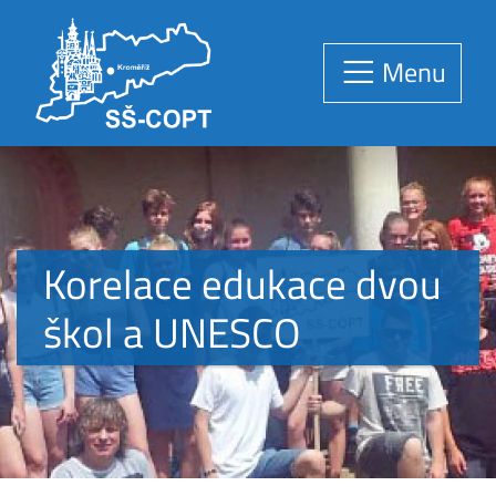
Menu
Korelace edukace dvou
škol a UNESCO