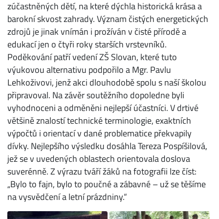
zúčastněných dětí, na které dýchla historická krása a
barokní skvost zahrady. Význam čistých energetických
zdrojů je jinak vnímán i prožíván v čisté přírodě a
edukací jen o čtyři roky starších vrstevníků.
Poděkování patří vedení ZŠ Slovan, které tuto
výukovou alternativu podpořilo a Mgr. Pavlu
Lehkoživovi, jenž akci dlouhodobě spolu s naší školou
připravoval. Na závěr soutěžního dopoledne byli
vyhodnoceni a odměněni nejlepší účastníci. V drtivé
většině znalostí technické terminologie, exaktních
výpočtů i orientací v dané problematice překvapily
dívky. Nejlepšího výsledku dosáhla Tereza Pospíšilová,
jež se v uvedených oblastech orientovala doslova
suverénně. Z výrazu tváří žáků na fotografii lze číst:
„Bylo to fajn, bylo to poučné a zábavné – už se těšíme
na vysvědčení a letní prázdniny.“