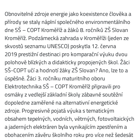
Obnovitelné zdroje energie jako koexistence člověka a
přírody se staly náplní společného environmentálního
dne SŠ – COPT Kroměříž a žáků 8. ročníků ZŠ Slovan
Kroměříž. Podzámecká zahrada v Kroměříži (jeden ze
skvostů seznamu UNESCO) poskytla 12. června
2019 prestižní destinaci pro komparační výuku dvou
polohově blízkých a didakticky propojených škol. Žáci
SŠ-COPT učí a hodnotí žáky ZŠ Slovan? Ano, lze to a
úspěšně. Žáci 3. ročníku maturitního oboru
Elektrotechnika SŠ – COPT Kroměříž připravili pro
osmáky z vedlejší základní školy zábavné soutěžní
dopoledne zaměřené na alternativní energetické
zdroje. Progresivně pojatá výuka s tematickým
obsahem tepelných, vodních, větrných, fotovoltaických
a jaderných elektráren byla vynikajícím zpestřením a
obohacením závěru školního roku pro více než šedesát