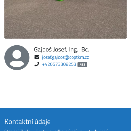
Gajdoš Josef, Ing., Bc.
josef.gajdos@coptkm.cz
+420573308253
/53
Kontaktní údaje