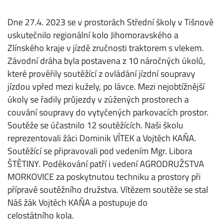
Dne 27.4. 2023 se v prostorách Střední školy v Tišnově
uskutečnilo regionální kolo Jihomoravského a
Zlínského kraje v jízdě zručnosti traktorem s vlekem.
Závodní dráha byla postavena z 10 náročných úkolů,
které prověřily soutěžící z ovládání jízdní soupravy
jízdou vpřed mezi kužely, po lávce. Mezi nejobtížnější
úkoly se řadily průjezdy v zúžených prostorech a
couvání soupravy do vytyčených parkovacích prostor.
Soutěže se účastnilo 12 soutěžících. Naši školu
reprezentovali žáci Dominik VÍTEK a Vojtěch KAŇA.
Soutěžící se připravovali pod vedením Mgr. Libora
ŠTĚTINY. Poděkování patří i vedení AGRODRUŽSTVA
MORKOVICE za poskytnutou techniku a prostory při
přípravě soutěžního družstva. Vítězem soutěže se stal
Náš žák Vojtěch KAŇA a postupuje do
celostátního kola.