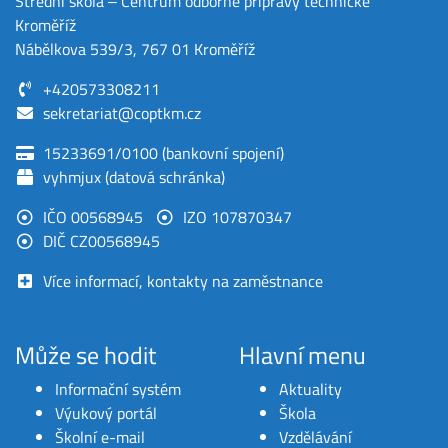
Střední škola ‒ Centrum odborné přípravy technické
Kroměříž
Nábělkova 539/3, 767 01 Kroměříž
+420573308211
sekretariat@coptkm.cz
15233691/0100 (bankovní spojení)
vyhmjux (datová schránka)
IČO 00568945
IZO 107870347
DIČ CZ00568945
Více informací, kontakty na zaměstnance
Může se hodit
Hlavní menu
Informační systém
Aktuality
Výukový portál
Škola
Školní e-mail
Vzdělávání