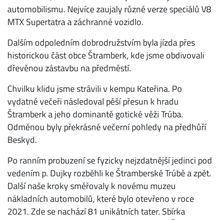
automobilismu. Nejvíce zaujaly různé verze speciálů V8
MTX Supertatra a záchranné vozidlo.
Dalším odpoledním dobrodružstvím byla jízda přes
historickou část obce Štramberk, kde jsme obdivovali
dřevěnou zástavbu na předměstí.
Chvilku klidu jsme strávili v kempu Kateřina. Po
vydatné večeři následoval pěší přesun k hradu
Štramberk a jeho dominantě gotické věži Trúba.
Odměnou byly překrásné večerní pohledy na předhůří
Beskyd.
Po ranním probuzení se fyzicky nejzdatnější jedinci pod
vedením p. Dujky rozběhli ke Štramberské Trúbě a zpět.
Další naše kroky směřovaly k novému muzeu
nákladních automobilů, které bylo otevřeno v roce
2021. Zde se nachází 81 unikátních tater. Sbírka