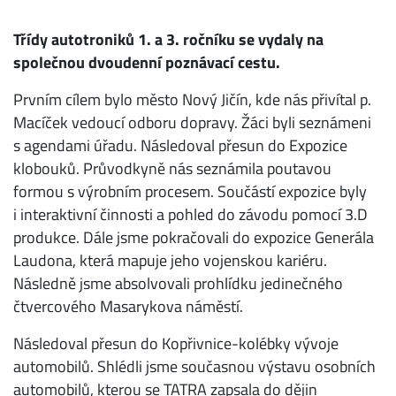
Třídy autotroniků 1. a 3. ročníku se vydaly na
společnou dvoudenní poznávací cestu.
Prvním cílem bylo město Nový Jičín, kde nás přivítal p.
Macíček vedoucí odboru dopravy. Žáci byli seznámeni
s agendami úřadu. Následoval přesun do Expozice
klobouků. Průvodkyně nás seznámila poutavou
formou s výrobním procesem. Součástí expozice byly
i interaktivní činnosti a pohled do závodu pomocí 3.D
produkce. Dále jsme pokračovali do expozice Generála
Laudona, která mapuje jeho vojenskou kariéru.
Následně jsme absolvovali prohlídku jedinečného
čtvercového Masarykova náměstí.
Následoval přesun do Kopřivnice-kolébky vývoje
automobilů. Shlédli jsme současnou výstavu osobních
automobilů, kterou se TATRA zapsala do dějin